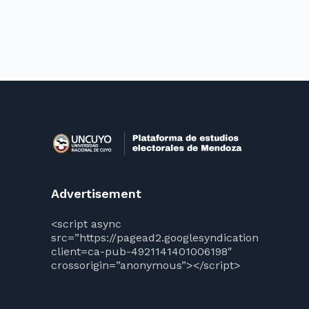
Advertisement
<script async
src=”https://pagead2.googlesyndication.com/pag
client=ca-pub-4921141401006198″
crossorigin=”anonymous”></script>