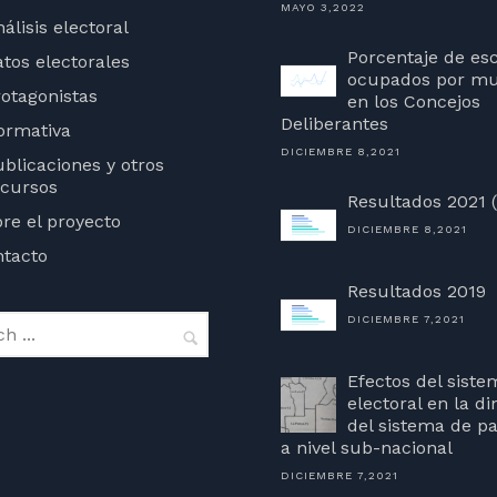
MAYO 3,2022
álisis electoral
agead/js/adsbygoogle.js?
Porcentaje de es
tos electorales
ocupados por mu
otagonistas
en los Concejos
Deliberantes
ormativa
DICIEMBRE 8,2021
blicaciones y otros
ecursos
Resultados 2021 
re el proyecto
DICIEMBRE 8,2021
tacto
Resultados 2019
DICIEMBRE 7,2021
Efectos del siste
electoral en la d
del sistema de pa
a nivel sub-nacional
DICIEMBRE 7,2021