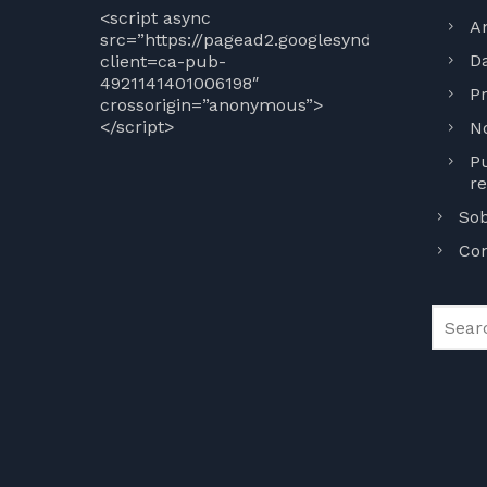
<script async
An
src=”https://pagead2.googlesyndication.com/p
Da
client=ca-pub-
4921141401006198″
Pr
crossorigin=”anonymous”>
</script>
N
Pu
r
Sob
Con