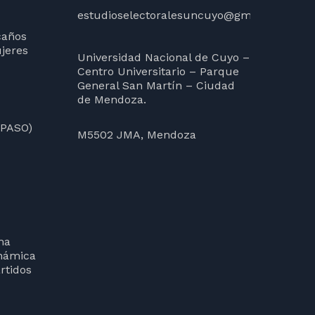
estudioselectoralesuncuyo@gmail.com
caños
jeres
Universidad Nacional de Cuyo –
Centro Universitario – Parque
General San Martín – Ciudad
de Mendoza.
(PASO)
M5502 JMA, Mendoza
ma
inámica
rtidos