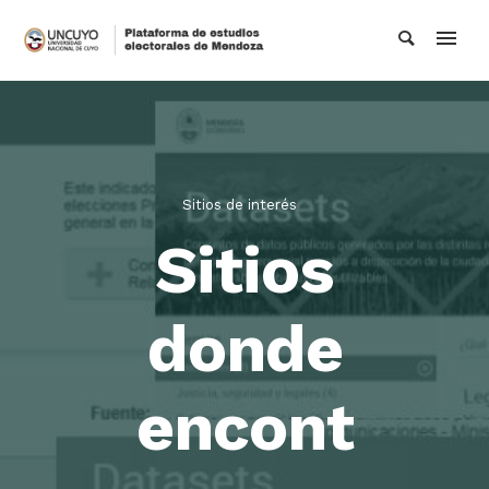
Sitios de interés
Sitios
donde
encont