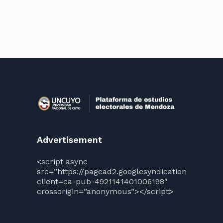
Advertisement
<script async
src=”https://pagead2.googlesyndication.com/pag
client=ca-pub-4921141401006198″
crossorigin=”anonymous”></script>