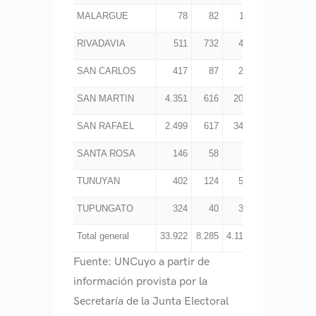
MALARGUE
78
82
11
31
31
RIVADAVIA
511
732
47
318
1.77
SAN CARLOS
417
87
25
248
2.16
SAN MARTIN
4.351
616
200
1.319
5.97
SAN RAFAEL
2.499
617
345
1.319
11.32
SANTA ROSA
146
58
7
116
1.71
TUNUYAN
402
124
51
307
2.10
TUPUNGATO
324
40
32
126
78
Total general
33.922
8.285
4.118
13.474
71.63
Fuente: UNCuyo a partir de
información provista por la
Secretaría de la Junta Electoral