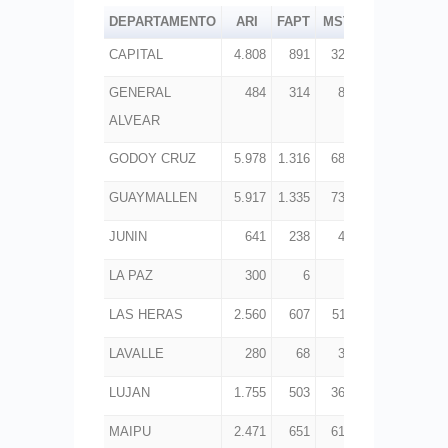
DEPARTAMENTO
ARI
FAPT
MST
PBL
PD
CAPITAL
4.808
891
326
551
4.00
GENERAL
484
314
81
380
1.66
ALVEAR
GODOY CRUZ
5.978
1.316
683
1.369
6.48
GUAYMALLEN
5.917
1.335
735
2.739
9.95
JUNIN
641
238
47
416
2.25
LA PAZ
300
6
5
7
24
LAS HERAS
2.560
607
511
1.471
4.00
LAVALLE
280
68
36
325
1.14
LUJAN
1.755
503
366
634
8.83
MAIPU
2.471
651
610
1.798
6.89