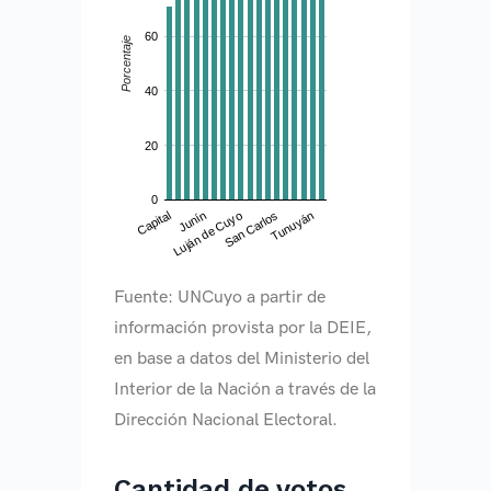
60
Porcentaje
40
20
0
Junín
Tunuyán
Capital
San Carlos
Luján de Cuyo
Fuente: UNCuyo a partir de
información provista por la DEIE,
en base a datos del Ministerio del
Interior de la Nación a través de la
Dirección Nacional Electoral.
Cantidad de votos