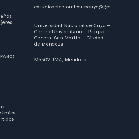
estudioselectoralesuncuyo@gmail.com
caños
jeres
Universidad Nacional de Cuyo –
Centro Universitario – Parque
General San Martín – Ciudad
de Mendoza.
(PASO)
M5502 JMA, Mendoza
ma
inámica
rtidos