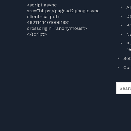
<script async
An
src=”https://pagead2.googlesyndication.com/p
Da
client=ca-pub-
4921141401006198″
Pr
crossorigin=”anonymous”>
</script>
N
Pu
r
Sob
Con