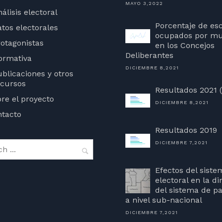
MAYO 3,2022
álisis electoral
agead/js/adsbygoogle.js?
Porcentaje de es
tos electorales
ocupados por mu
otagonistas
en los Concejos
Deliberantes
ormativa
DICIEMBRE 8,2021
blicaciones y otros
ecursos
Resultados 2021 
re el proyecto
DICIEMBRE 8,2021
tacto
Resultados 2019
DICIEMBRE 7,2021
Efectos del siste
electoral en la d
del sistema de pa
a nivel sub-nacional
DICIEMBRE 7,2021