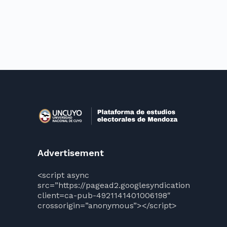
Advertisement
<script async
src=”https://pagead2.googlesyndication.com/pag
client=ca-pub-4921141401006198″
crossorigin=”anonymous”></script>